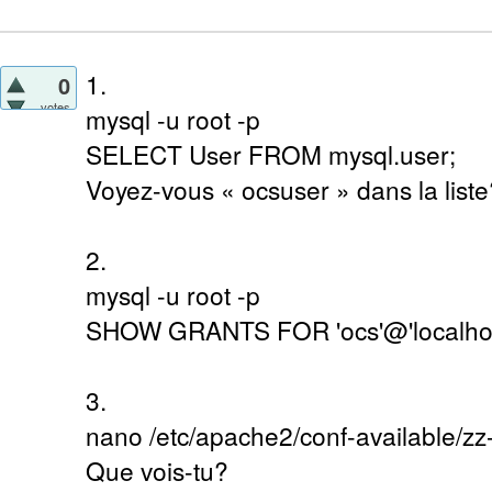
1.
0
votes
mysql -u root -p
SELECT User FROM mysql.user;
Voyez-vous « ocsuser » dans la liste
2.
mysql -u root -p
SHOW GRANTS FOR 'ocs'@'localhos
3.
nano /etc/apache2/conf-available/zz
Que vois-tu?