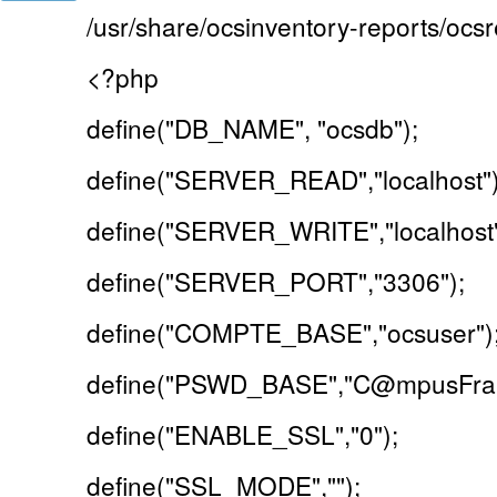
/usr/share/ocsinventory-reports/ocsr
<?php
define("DB_NAME", "ocsdb");
define("SERVER_READ","localhost")
define("SERVER_WRITE","localhost"
define("SERVER_PORT","3306");
define("COMPTE_BASE","ocsuser")
define("PSWD_BASE","C@mpusFran
define("ENABLE_SSL","0");
define("SSL_MODE","");