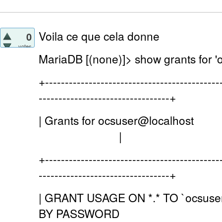
Voila ce que cela donne
0
votes
MariaDB [(none)]> show grants for 'o
+--------------------------------------------
---------------------------------+
| Grants for ocsu
|
+--------------------------------------------
---------------------------------+
| GRANT USAGE ON *.* TO `ocsuser
BY PASSWORD