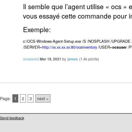
Il semble que l’agent utilise « ocs »
vous essayé cette commande pour ins
Exemple:
c:\OCS-Windows-Agent-Setup.exe /S /NOSPLASH /UPGRAD
/SERVER=
http://xx.xx.xx.xx:80/ocsinventory
/USER=
ocsuser
/
answered
Mar 19, 2021
by
james
(
1.4k
points)
Page:
1
2
3
next »
Send feedback