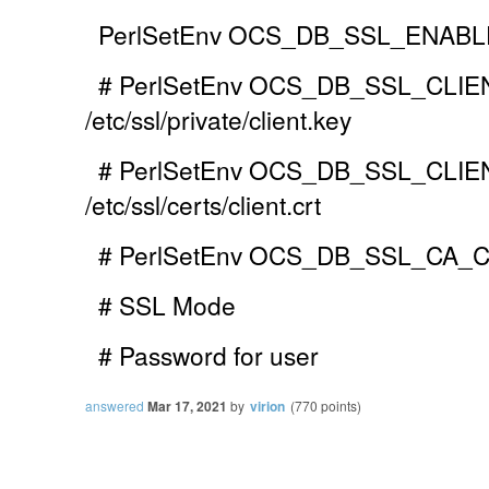
PerlSetEnv OCS_DB_SSL_ENABL
# PerlSetEnv OCS_DB_SSL_CLI
/etc/ssl/private/client.key
# PerlSetEnv OCS_DB_SSL_CLI
/etc/ssl/certs/client.crt
# PerlSetEnv OCS_DB_SSL_CA_CERT 
# SSL Mode
# Password for user
answered
Mar 17, 2021
by
virion
(
770
points)