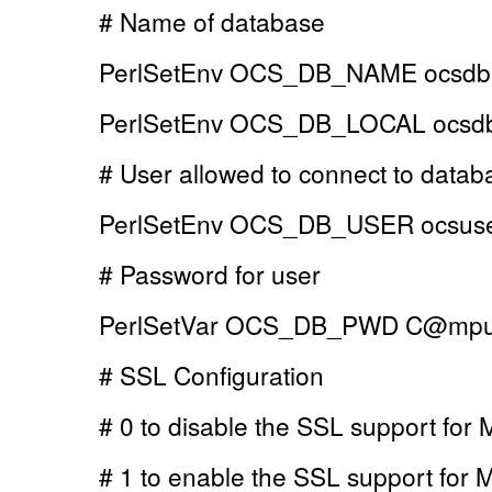
# Name of database
PerlSetEnv OCS_DB_NAME ocsdb
PerlSetEnv OCS_DB_LOCAL ocsd
# User allowed to connect to datab
PerlSetEnv OCS_DB_USER ocsus
# Password for user
PerlSetVar OCS_DB_PWD C@mpu
# SSL Configuration
# 0 to disable the SSL support fo
# 1 to enable the SSL support for