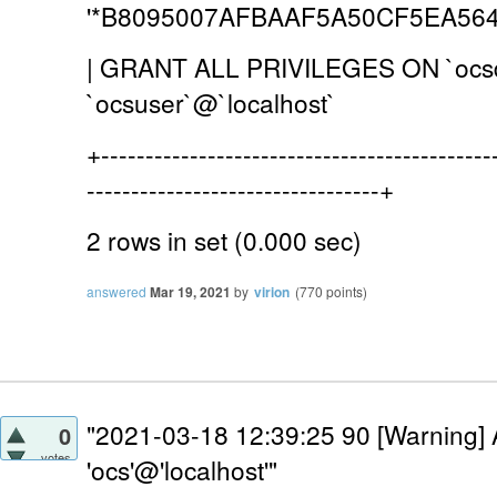
'*B8095007AFBAAF5A50CF5EA564
| GRANT ALL PRIVILEGES ON `ocsd
`ocsuser`@`loca
+--------------------------------------------
---------------------------------+
2 rows in set (0.000 sec)
answered
Mar 19, 2021
by
virion
(
770
points)
"
2021-03-18 12:39:25 90 [Warning] 
0
votes
'ocs'@'localhost'"