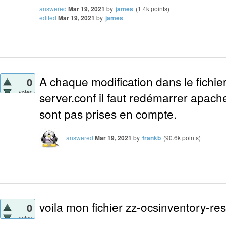
answered
Mar 19, 2021
by
james
(
1.4k
points)
edited
Mar 19, 2021
by
james
A chaque modification dans le fichie
0
votes
server.conf il faut redémarrer apach
sont pas prises en compte.
answered
Mar 19, 2021
by
frankb
(
90.6k
points)
voila mon fichier zz-ocsinventory-res
0
votes