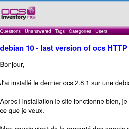
Questions
Unanswered
Tags
Categories
Users
debian 10 - last version of ocs HTTP
Bonjour,
J'ai installé le dernier ocs 2.8.1 sur une deb
Apres l installation le site fonctionne bien, j
ce que je veux.
Mon soucis vient de la remonté des agents qu