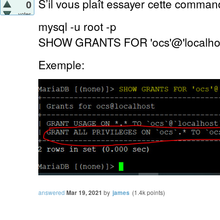
S’il vous plaît essayer cette comman
0
votes
mysql -u root -p
SHOW GRANTS FOR 'ocs'@'localhos
Exemple:
answered
Mar 19, 2021
by
james
(
1.4k
points)