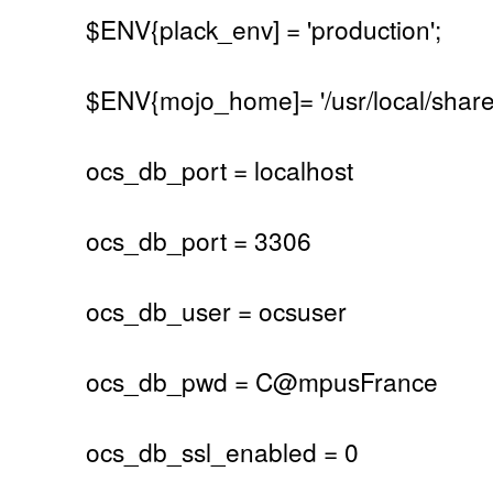
$ENV{plack_env] = 'production';
$ENV{mojo_home]= '/usr/local/share/
ocs_db_port = localhost
ocs_db_port = 3306
ocs_db_user = ocsuser
ocs_db_pwd = C@mpusFrance
ocs_db_ssl_enabled = 0