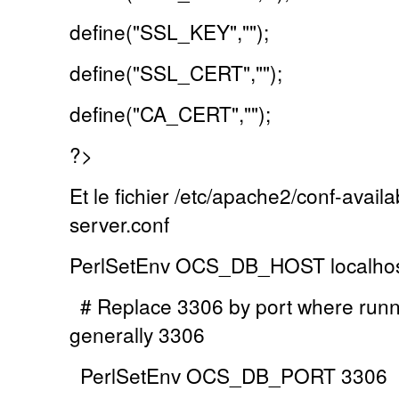
define("SSL_KEY","");
define("SSL_CERT","");
define("CA_CERT","");
?>
Et le fichier
/etc/apache2/conf-availa
server.conf
PerlSetEnv OCS_DB_HOST localho
# Replace 3306 by port where runn
generally 3306
PerlSetEnv OCS_DB_PORT 3306