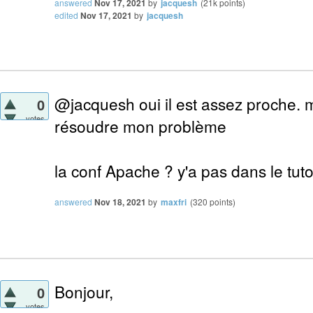
answered
Nov 17, 2021
by
jacquesh
(
21k
points)
edited
Nov 17, 2021
by
jacquesh
@jacquesh oui il est assez proche. m
0
votes
résoudre mon problème
la conf Apache ? y'a pas dans le tuto
answered
Nov 18, 2021
by
maxfri
(
320
points)
Bonjour,
0
votes