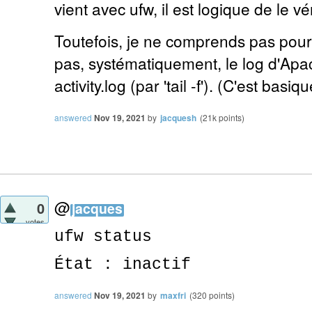
vient avec ufw, il est logique de le vér
Toutefois, je ne comprends pas pourq
pas, systématiquement, le log d'Apa
activity.log (par 'tail -f'). (C'est basiq
answered
Nov 19, 2021
by
jacquesh
(
21k
points)
@
0
jacques
votes
ufw status
État : inactif
answered
Nov 19, 2021
by
maxfri
(
320
points)