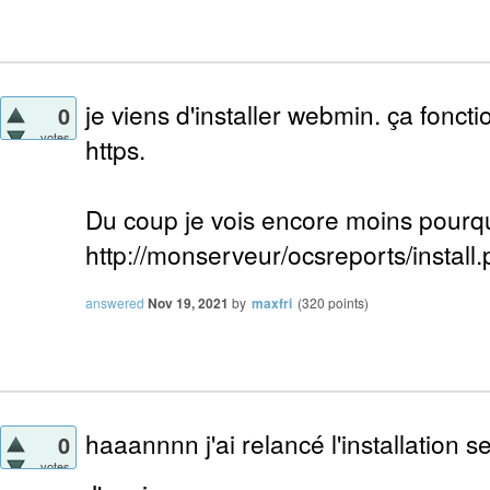
je viens d'installer webmin. ça fonct
0
votes
https.
Du coup je vois encore moins pourqu
http://monserveur/ocsreports/install
answered
Nov 19, 2021
by
maxfri
(
320
points)
haaannnn j'ai relancé l'installation s
0
votes