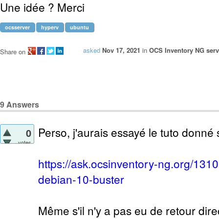
Une idée ? Merci
ocsserver
hyperv
ubuntu
asked
Nov 17, 2021
in
OCS Inventory NG serve
Share on
9
Answers
Perso, j'aurais essayé le tuto donné s
0
votes
https://ask.ocsinventory-ng.org/1310
debian-10-buster
Même s'il n'y a pas eu de retour direct 