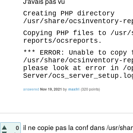
J'avais pas vu
Creating PHP directory
/usr/share/ocsinventory-re
Copying PHP files to /usr/
reports/ocsreports.
*** ERROR: Unable to copy 
/usr/share/ocsinventory-re
please look at error in /o
Server/ocs_server_setup.lo
answered
Nov 19, 2021
by
maxfri
(
320
points)
il ne copie pas la conf dans /usr/sha
0