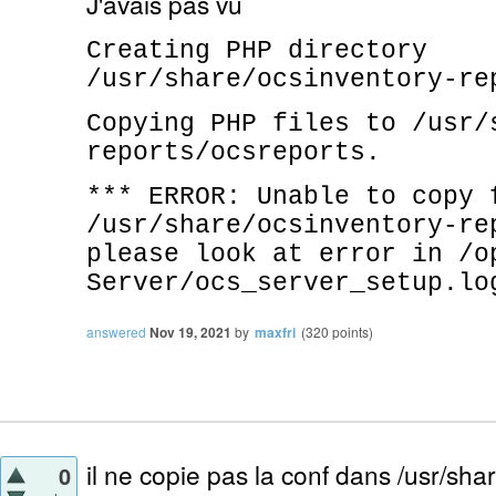
J'avais pas vu
Creating PHP directory
/usr/share/ocsinventory-re
Copying PHP files to /usr/
reports/ocsreports.
*** ERROR: Unable to copy 
/usr/share/ocsinventory-re
please look at error in /o
Server/ocs_server_setup.lo
answered
Nov 19, 2021
by
maxfri
(
320
points)
il ne copie pas la conf dans /usr/sha
0