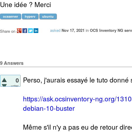
Une idée ? Merci
ocsserver
hyperv
ubuntu
asked
Nov 17, 2021
in
OCS Inventory NG serve
Share on
9
Answers
Perso, j'aurais essayé le tuto donné s
0
votes
https://ask.ocsinventory-ng.org/1310
debian-10-buster
Même s'il n'y a pas eu de retour direct 