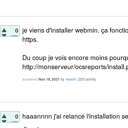
je viens d'installer webmin. ça fonct
0
votes
https.
Du coup je vois encore moins pourqu
http://monserveur/ocsreports/install
answered
Nov 19, 2021
by
maxfri
(
320
points)
haaannnn j'ai relancé l'installation s
0
votes