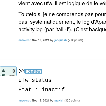
vient avec ufw, il est logique de le vér
Toutefois, je ne comprends pas pourq
pas, systématiquement, le log d'Apa
activity.log (par 'tail -f'). (C'est basiq
answered
Nov 19, 2021
by
jacquesh
(
21k
points)
@
0
jacques
votes
ufw status
État : inactif
answered
Nov 19, 2021
by
maxfri
(
320
points)