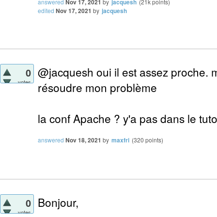
answered
Nov 17, 2021
by
jacquesh
(
21k
points)
edited
Nov 17, 2021
by
jacquesh
@jacquesh oui il est assez proche. m
0
votes
résoudre mon problème
la conf Apache ? y'a pas dans le tuto
answered
Nov 18, 2021
by
maxfri
(
320
points)
Bonjour,
0
votes