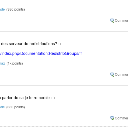
ade
(
380
points)
des serveur de redistributions? :)
rg/index.php/Documentation:RedistribGroups/fr
nax
(
1k
points)
parler de sa je te remercie :-)
ade
(
380
points)