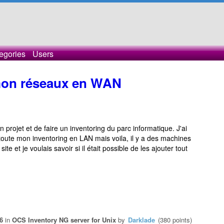
egories
Users
e mon réseaux en WAN
 projet et de faire un inventoring du parc informatique. J'ai
e toute mon inventoring en LAN mais voila, il y a des machines
te et je voulais savoir si il était possible de les ajouter tout
6
in
OCS Inventory NG server for Unix
by
Darklade
(
380
points)