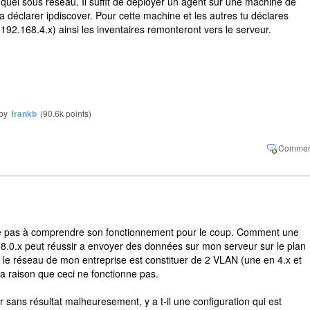
 quel sous réseau. Il suffit de déployer un agent sur une machine de
 déclarer ipdiscover. Pour cette machine et les autres tu déclares
192.168.4.x) ainsi les inventaires remonteront vers le serveur.
by
frankb
(
90.6k
points)
ive pas à comprendre son fonctionnement pour le coup. Comment une
0.x peut réussir a envoyer des données sur mon serveur sur le plan
 le réseau de mon entreprise est constituer de 2 VLAN (une en 4.x et
 la raison que ceci ne fonctionne pas.
sans résultat malheuresement, y a t-il une configuration qui est