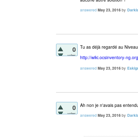
answered
May 23, 2016
by
Darkl
Tu as déjà regardé au Niveau 
0
votes
http://wiki.ocsinventory-ng.o
answered
May 23, 2016
by
Eskig
Ah non je n'avais pas entendu 
0
votes
answered
May 23, 2016
by
Darkl