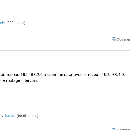
ade
(
380
points)
es du réseau 192.168.2.0 à communiquer avec le réseau 192.168.4.0.
 le routage intervlan.
by
frankb
(
90.6k
points)