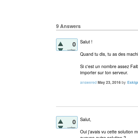
9
Answers
Salut !
0
votes
Quand tu dis, tu as des mach
Si c'est un nombre assez Faib
importer sur ton serveur.
answered
May 23, 2016
by
Eskig
Salut,
0
votes
Oui j'avais vu cette solution
aucune autre solution ?