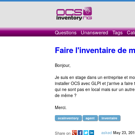
Questions
Unanswered
Tags
Cat
Faire l'inventaire d
Bonjour,
Je suis en stage dans un entreprise et mon
installer OCS avec GLPI et j'arrive a fair
qui ne sont pas en local mais sur un autre si
de même ?
Merci.
ocsinventory
agent
inventaire
asked
May 23, 201
Share on