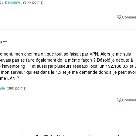
by
Bexounet
(
3.7k
points)
s ^^
iement, mon chef ma dit que tout se faisait par VPN. Alors je me suis
pouvais pas se faire également de la même façon ? Désolé je débute à
'inventoring ^^ et aussi j'ai plusieurs réseaux local un 192.168.0.x et 
i mon serveur qui est dans le 4.x et je me demande donc si je peut avoi
ieme LAN ?
ade
(
380
points)