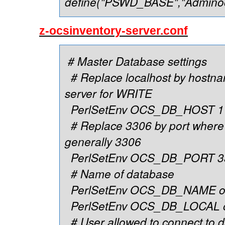
define("PSWD_BASE","Adminoc
z-ocsinventory-server.conf
# Master Database settings
# Replace localhost by hostna
server for WRITE
PerlSetEnv OCS_DB_HOST 1
# Replace 3306 by port where
generally 3306
PerlSetEnv OCS_DB_PORT 3
# Name of database
PerlSetEnv OCS_DB_NAME o
PerlSetEnv OCS_DB_LOCAL 
# User allowed to connect to 