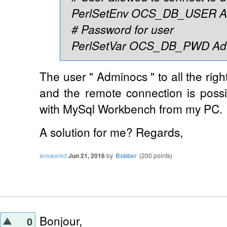
PerlSetEnv OCS_DB_USER A
# Password for user
PerlSetVar OCS_DB_PWD Ad
The user " Adminocs " to all the rig
and the remote connection is possibl
with MySql Workbench from my PC.
A solution for me? Regards,
answered
Jun 21, 2016
by
Bobber
(
200
points)
Bonjour,
0