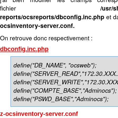
fichier
/usr/
reports/ocsreports/dbconfig.inc.php
et d
ocsinventory-server.conf.
On retrouve donc respectivement :
dbconfig.inc.php
define("DB_NAME", "ocsweb");
define("SERVER_READ","172.30.XXX.
define("SERVER_WRITE","172.30.XXX
define("COMPTE_BASE","Adminocs");
define("PSWD_BASE","Adminocs");
z-ocsinventory-server.conf