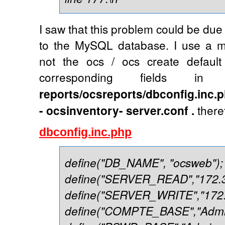
I saw that this problem could be du
to the MySQL database. I use a my
not the ocs / ocs create defaul
corresponding fields i
reports/ocsreports/dbconfig.inc.
- ocsinventory- server.conf .
theref
dbconfig.inc.php
define("DB_NAME", "ocsweb");
define("SERVER_READ","172.
define("SERVER_WRITE","172.
define("COMPTE_BASE","Admi