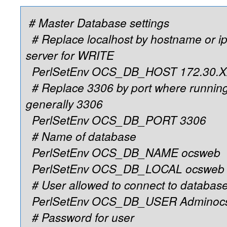
# Master Database settings
# Replace localhost by hostname or i
server for WRITE
PerlSetEnv OCS_DB_HOST 172.30.
# Replace 3306 by port where runnin
generally 3306
PerlSetEnv OCS_DB_PORT 3306
# Name of database
PerlSetEnv OCS_DB_NAME ocsweb
PerlSetEnv OCS_DB_LOCAL ocsweb
# User allowed to connect to databas
PerlSetEnv OCS_DB_USER Adminoc
# Password for user