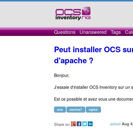
Questions
Unanswered
Tags
Cat
Peut installer OCS su
d'apache ?
Bonjour,
J'essaie d'installer OCS Inventory sur u
Est ce possible et avez vous une documen
ocs
centos7
nginx
asked
Aug 4
Share on