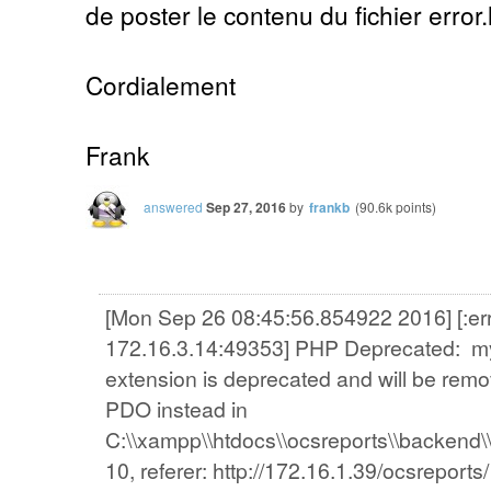
de poster le contenu du fichier error.
Cordialement
Frank
answered
Sep 27, 2016
by
frankb
(
90.6k
points)
[Mon Sep 26 08:45:56.854922 2016] [:error
172.16.3.14:49353] PHP Deprecated: my
extension is deprecated and will be remov
PDO instead in
C:\\xampp\\htdocs\\ocsreports\\backend\\
10, referer: http://172.16.1.39/ocsreports/