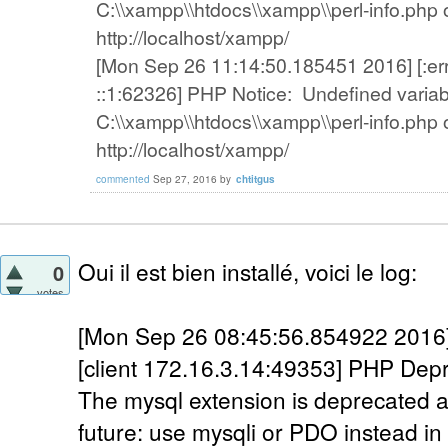
C:\\xampp\\htdocs\\xampp\\perl-info.php on
http://localhost/xampp/
[Mon Sep 26 11:14:50.185451 2016] [:error
::1:62326] PHP Notice: Undefined variab
C:\\xampp\\htdocs\\xampp\\perl-info.php on
http://localhost/xampp/
commented
Sep 27, 2016
by
chtitgus
Oui il est bien installé, voici le log:
0
votes
[Mon Sep 26 08:45:56.854922 2016] [
[client 172.16.3.14:49353] PHP Dep
The mysql extension is deprecated a
future: use mysqli or PDO instead in