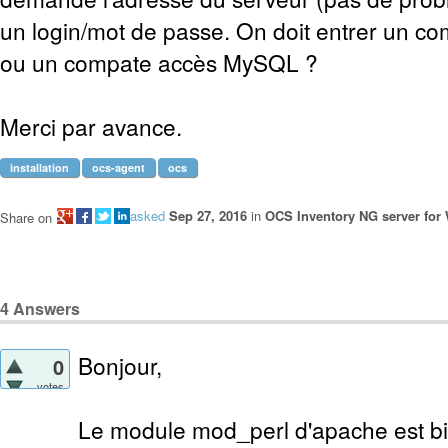
un login/mot de passe. On doit entrer un 
ou un compate accès MySQL ?
Merci par avance.
installation
ocs-agent
ocs
asked
Sep 27, 2016
in
OCS Inventory NG server for
Share on
4
Answers
Bonjour,
0
votes
Le module mod_perl d'apache est bie