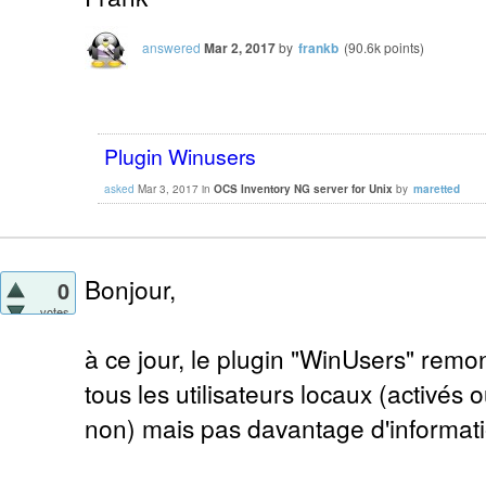
answered
Mar 2, 2017
by
frankb
(
90.6k
points)
Plugin Winusers
asked
Mar 3, 2017
in
OCS Inventory NG server for Unix
by
maretted
Bonjour,
0
votes
à ce jour, le plugin "WinUsers" remo
tous les utilisateurs locaux (activés
non) mais pas davantage d'informati