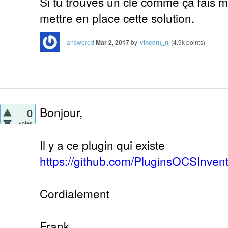
Si tu trouves un clé comme ça fais mo
mettre en place cette solution.
answered
Mar 2, 2017
by
vincent_n
(
4.9k
points)
Bonjour,
0
votes
Il y a ce plugin qui existe
https://github.com/PluginsOCSInven
Cordialement
Frank