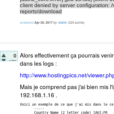
client denied by server configuration: /
reports/download
answered
Apr 26, 2017
by
nilahh
(
320
points)
Alors effectivement ça pourrais venir 
0
votes
dans les logs :
http://www.hostingpics.net/viewer.
Mais je comprend pas j'ai bien mis l'
192.168.1.16 .
Voici un exemple de ce que j'ai mis dans le cer
       -----

       Country Name (2 letter code) [AU]:FR
