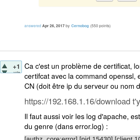
answered
Apr 26, 2017
by
Cernobog
(
550
points)
Ca c'est un problème de certificat, l
+1
vote
certifcat avec la command openssl, es
CN (doit être ip du serveur ou nom 
https://192.168.1.16/download t'
Il faut aussi voir les log d'apache, e
du genre (dans error.log) :
[authz_core:error] [pid 15430] [client