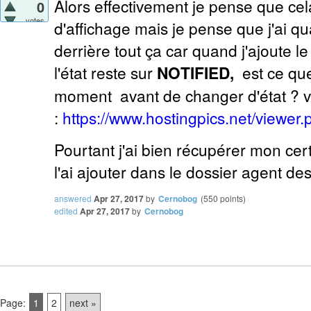
Alors effectivement je pense que cel
0
votes
d'affichage mais je pense que j'ai 
derrière tout ça car quand j'ajoute 
l'état reste sur
NOTIFIED,
est ce qu
moment avant de changer d'état ? vo
:
https://www.hostingpics.net/viewer
Pourtant j'ai bien récupérer mon cert
l'ai ajouter dans le dossier agent d
answered
Apr 27, 2017
by
Cernobog
(
550
points)
edited
Apr 27, 2017
by
Cernobog
Page:
1
2
next »