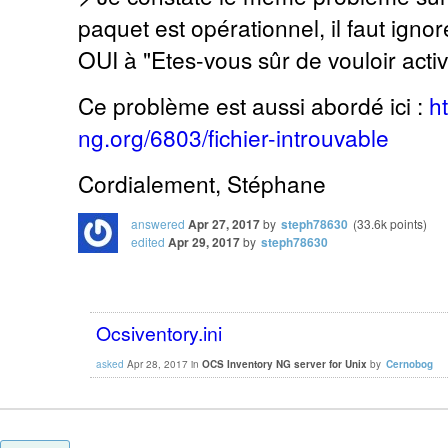
paquet est opérationnel, il faut ign
OUI à "Etes-vous sûr de vouloir activ
Ce problème est aussi abordé ici :
h
ng.org/6803/fichier-introuvable
Cordialement, Stéphane
answered
Apr 27, 2017
by
steph78630
(
33.6k
points)
edited
Apr 29, 2017
by
steph78630
Ocsiventory.ini
asked
Apr 28, 2017
in
OCS Inventory NG server for Unix
by
Cernobog