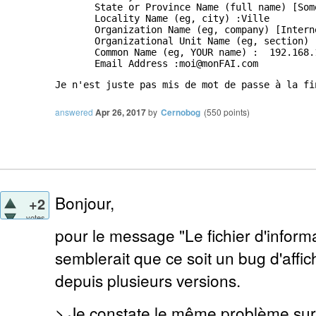
       State or Province Name (full name) [Some
       Locality Name (eg, city) :Ville

       Organization Name (eg, company) [Intern
       Organizational Unit Name (eg, section) :
       Common Name (eg, YOUR name) :  192.168.1
       Email Address :moi@monFAI.com
Je n'est juste pas mis de mot de passe à la fi
answered
Apr 26, 2017
by
Cernobog
(
550
points)
Bonjour,
+2
votes
pour le message "Le fichier d'informat
semblerait que ce soit un bug d'aff
depuis plusieurs versions.
> Je constate le même problème sur