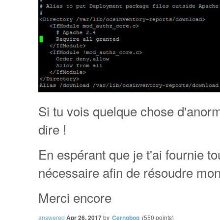
Si tu vois quelque chose d'anorm
dire !
En espérant que je t'ai fournie t
nécessaire afin de résoudre mon 
Merci encore
answered
Apr 26, 2017
by
Cernobog
(
550
points)