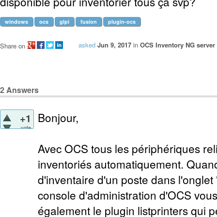
disponible pour inventorier tous ça svp?
windows
ocs
glpi
fusion
plugin-ocs
asked
Jun 9, 2017
in
OCS Inventory NG server
Share on
2
Answers
Bonjour,
+1
vote
Avec OCS tous les périphériques rel
inventoriés automatiquement. Quand 
d'inventaire d'un poste dans l'onglet
console d'administration d'OCS vous l
également le plugin listprinters qui 