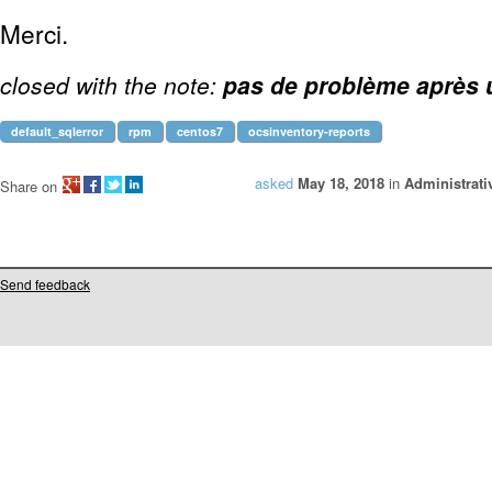
Merci.
closed with the note:
pas de problème après un
default_sqlerror
rpm
centos7
ocsinventory-reports
asked
May 18, 2018
in
Administrati
Share on
Send feedback