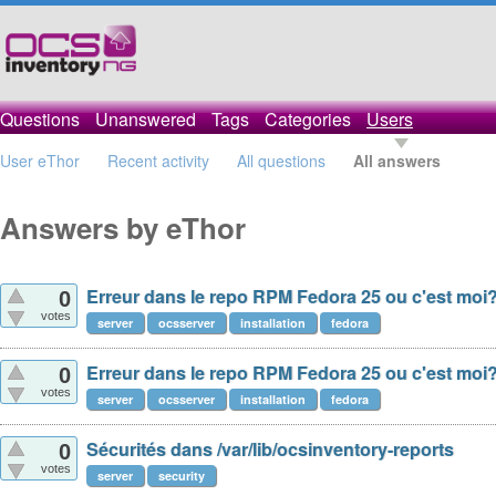
Questions
Unanswered
Tags
Categories
Users
User eThor
Recent activity
All questions
All answers
Answers by eThor
Erreur dans le repo RPM Fedora 25 ou c'est moi
0
votes
server
ocsserver
installation
fedora
Erreur dans le repo RPM Fedora 25 ou c'est moi
0
votes
server
ocsserver
installation
fedora
Sécurités dans /var/lib/ocsinventory-reports
0
votes
server
security