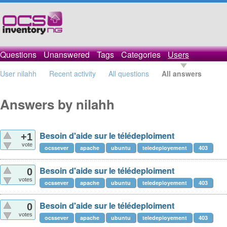
Questions
Unanswered
Tags
Categories
Users
User nilahh
Recent activity
All questions
All answers
Answers by nilahh
Besoin d'aide sur le télédeploiment
+1
vote
ocssever
apache
ubuntu
teledeployement
403
Besoin d'aide sur le télédeploiment
0
votes
ocssever
apache
ubuntu
teledeployement
403
Besoin d'aide sur le télédeploiment
0
votes
ocssever
apache
ubuntu
teledeployement
403