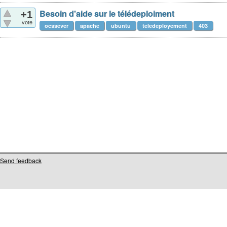
Besoin d'aide sur le télédeploiment
+1
vote
ocssever
apache
ubuntu
teledeployement
403
Send feedback