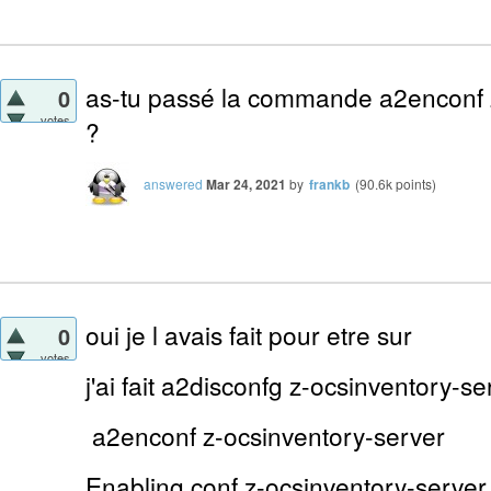
as-tu passé la commande a2enconf 
0
votes
?
answered
Mar 24, 2021
by
frankb
(
90.6k
points)
oui je l avais fait pour etre sur
0
votes
j'ai fait a2disconfg z-ocsinventory-se
a2enconf z-ocsinventory-server
Enabling conf z-ocsinventory-server.