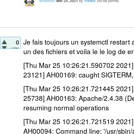
answered
Mar 25, 2021
by
frankb
(
90.6k
points)
Je fais toujours un systemctl restart
0
votes
un des fichiers et voila le le log de e
[Thu Mar 25 10:26:21.590702 2021] 
23121] AH00169: caught SIGTERM, 
[Thu Mar 25 10:26:21.721445 2021] 
25738] AH00163: Apache/2.4.38 (Deb
resuming normal operations
[Thu Mar 25 10:26:21.721519 2021] [
AH00094: Command line: '/usr/sbin/