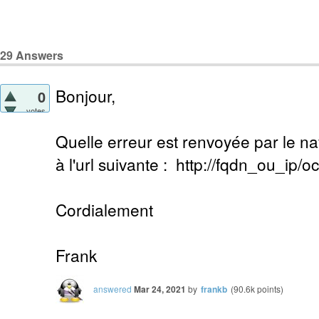
29
Answers
Bonjour,
0
votes
Quelle erreur est renvoyée par le n
à l'url suivante : http://fqdn_ou_ip/o
Cordialement
Frank
answered
Mar 24, 2021
by
frankb
(
90.6k
points)