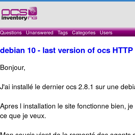
Questions
Unanswered
Tags
Categories
Users
debian 10 - last version of ocs HTTP
Bonjour,
J'ai installé le dernier ocs 2.8.1 sur une deb
Apres l installation le site fonctionne bien, j
ce que je veux.
Mon soucis vient de la remonté des agents qu