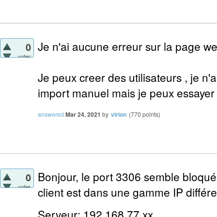
Je n'ai aucune erreur sur la page we
0
votes
Je peux creer des utilisateurs , je n'
import manuel mais je peux essayer 
answered
Mar 24, 2021
by
virion
(
770
points)
Bonjour, le port 3306 semble bloqué.
0
votes
client est dans une gamme IP différe
Serveur: 192.168.77.xx