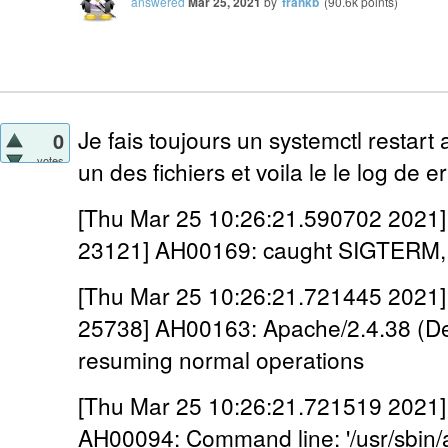
answered
Mar 25, 2021
by
frankb
(
90.6k
points)
Je fais toujours un systemctl restart
0
votes
un des fichiers et voila le le log de e
[Thu Mar 25 10:26:21.590702 2021] 
23121] AH00169: caught SIGTERM, 
[Thu Mar 25 10:26:21.721445 2021] 
25738] AH00163: Apache/2.4.38 (Deb
resuming normal operations
[Thu Mar 25 10:26:21.721519 2021] [
AH00094: Command line: '/usr/sbin/