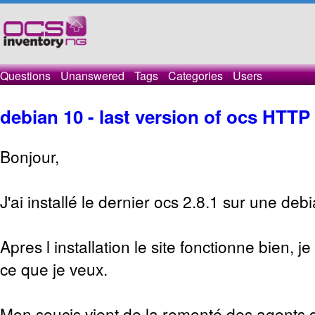
Questions
Unanswered
Tags
Categories
Users
debian 10 - last version of ocs HTTP
Bonjour,
J'ai installé le dernier ocs 2.8.1 sur une deb
Apres l installation le site fonctionne bien, j
ce que je veux.
Mon soucis vient de la remonté des agents qu