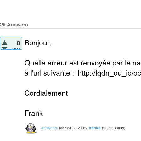
29
Answers
Bonjour,
0
votes
Quelle erreur est renvoyée par le n
à l'url suivante : http://fqdn_ou_ip/o
Cordialement
Frank
answered
Mar 24, 2021
by
frankb
(
90.6k
points)