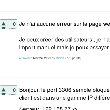
Je n'ai aucune erreur sur la page we
0
votes
Je peux creer des utilisateurs , je n'
import manuel mais je peux essayer 
answered
Mar 24, 2021
by
virion
(
770
points)
Bonjour, le port 3306 semble bloqué.
0
votes
client est dans une gamme IP différe
Serveur: 192.168.77.xx