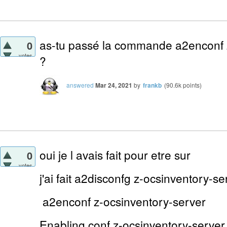
as-tu passé la commande a2enconf 
0
votes
?
answered
Mar 24, 2021
by
frankb
(
90.6k
points)
oui je l avais fait pour etre sur
0
votes
j'ai fait a2disconfg z-ocsinventory-se
a2enconf z-ocsinventory-server
Enabling conf z-ocsinventory-server.