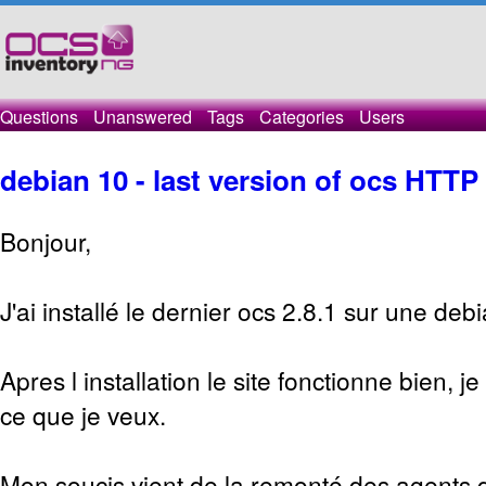
Questions
Unanswered
Tags
Categories
Users
debian 10 - last version of ocs HTTP
Bonjour,
J'ai installé le dernier ocs 2.8.1 sur une deb
Apres l installation le site fonctionne bien, j
ce que je veux.
Mon soucis vient de la remonté des agents qu