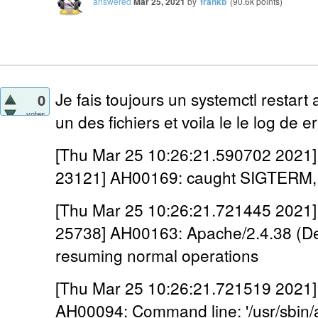
answered
Mar 25, 2021
by
frankb
(
90.6k
points)
Je fais toujours un systemctl restart
0
votes
un des fichiers et voila le le log de e
[Thu Mar 25 10:26:21.590702 2021] 
23121] AH00169: caught SIGTERM, 
[Thu Mar 25 10:26:21.721445 2021] 
25738] AH00163: Apache/2.4.38 (Deb
resuming normal operations
[Thu Mar 25 10:26:21.721519 2021] [
AH00094: Command line: '/usr/sbin/