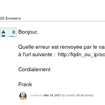
29
Answers
Bonjour,
0
votes
Quelle erreur est renvoyée par le n
à l'url suivante : http://fqdn_ou_ip/o
Cordialement
Frank
answered
Mar 24, 2021
by
frankb
(
90.6k
points)