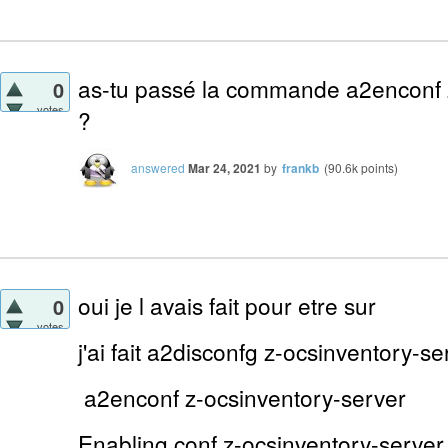
as-tu passé la commande a2enconf 
0
votes
?
answered
Mar 24, 2021
by
frankb
(
90.6k
points)
oui je l avais fait pour etre sur
0
votes
j'ai fait a2disconfg z-ocsinventory-se
a2enconf z-ocsinventory-server
Enabling conf z-ocsinventory-server.