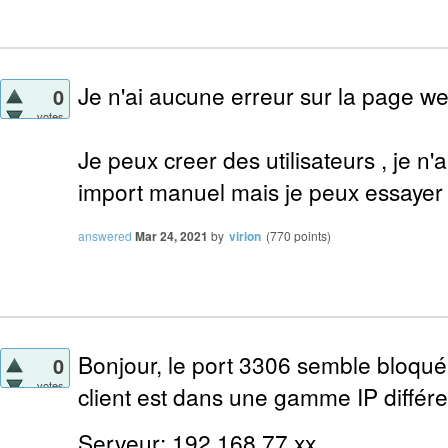
Je n'ai aucune erreur sur la page we
0
votes
Je peux creer des utilisateurs , je n'
import manuel mais je peux essayer 
answered
Mar 24, 2021
by
virion
(
770
points)
Bonjour, le port 3306 semble bloqué.
0
votes
client est dans une gamme IP différe
Serveur: 192.168.77.xx