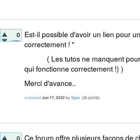
Est-il possible d'avoir un lien pour u
0
votes
correctement ! "
(
Les tutos ne manquent pourtant
qui fonctionne correctement !) )
Merci d'avance..
answered
Jun 17, 2022
by
Epoc
(
2k
points)
Ce forum offre plusieurs façons de c
0