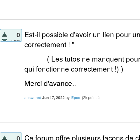
Est-il possible d'avoir un lien pour u
0
votes
correctement ! "
(
Les tutos ne manquent pourtant
qui fonctionne correctement !) )
Merci d'avance..
answered
Jun 17, 2022
by
Epoc
(
2k
points)
Ce forum offre plusieurs façons de c
0