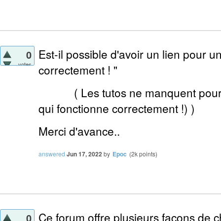
Est-il possible d'avoir un lien pour u
0
votes
correctement ! "
(
Les tutos ne manquent pourtant
qui fonctionne correctement !) )
Merci d'avance..
answered
Jun 17, 2022
by
Epoc
(
2k
points)
Ce forum offre plusieurs façons de c
0