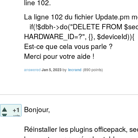
line 102.
La ligne 102 du fichier Update.pm m
if(!$dbh->do("DELETE FROM $se
HARDWARE_ID=?", {}, $deviceId)){
Est-ce que cela vous parle ?
Merci pour votre aide !
answered
Jan 5, 2023
by
lecrand
(
890
points)
Bonjour,
+1
vote
Réinstaller les plugins officepack, se