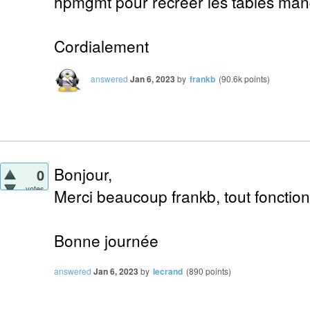
hpmgmt pour recréer les tables man
Cordialement
answered
Jan 6, 2023
by
frankb
(
90.6k
points)
Bonjour,
0
votes
Merci beaucoup frankb, tout foncti
Bonne journée
answered
Jan 6, 2023
by
lecrand
(
890
points)