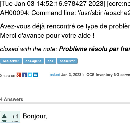
[Tue Jan 03 14:52:16.978427 2023] [core:not
AH00094: Command line: '/usr/sbin/apache2
Avez-vous déjà rencontré ce type de probl
Merci d'avance pour votre aide !
closed with the note:
Problème résolu par fr
ocs-server
ocs-agent
ocs
ocsserver
asked
Jan 3, 2023
in
OCS Inventory NG server
Share on
4
Answers
Bonjour,
+1
vote