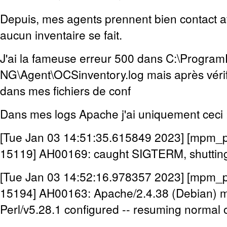
Depuis, mes agents prennent bien contact a
aucun inventaire se fait.
J'ai la fameuse erreur 500 dans C:\Progra
NG\Agent\OCSinventory.log mais après vérifi
dans mes fichiers de conf
Dans mes logs Apache j'ai uniquement ceci 
[Tue Jan 03 14:51:35.615849 2023] [mpm_pre
15119] AH00169: caught SIGTERM, shuttin
[Tue Jan 03 14:52:16.978357 2023] [mpm_pre
15194] AH00163: Apache/2.4.38 (Debian) m
Perl/v5.28.1 configured -- resuming normal 