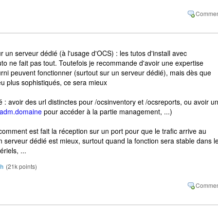
 un serveur dédié (à l'usage d'OCS) : les tutos d'install avec
o ne fait pas tout. Toutefois je recommande d'avoir une expertise
ourni peuvent fonctionner (surtout sur un serveur dédié), mais dès que
u plus sophistiqués, ce sera mieux
: avoir des url distinctes pour /ocsinventory et /ocsreports, ou avoir u
csadm.domaine
pour accéder à la partie management, ...)
mment est fait la réception sur un port pour que le trafic arrive au
n serveur dédié est mieux, surtout quand la fonction sera stable dans l
iels, ...
sh
(
21k
points)