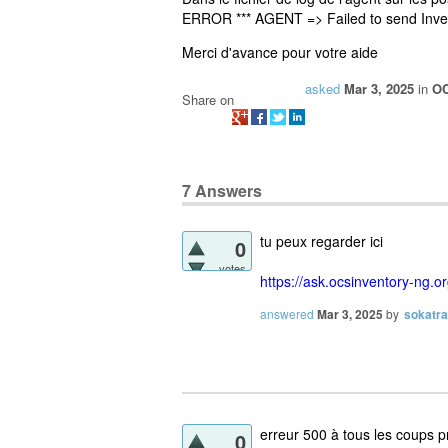
ERROR *** AGENT => Failed to send Inv
Merci d'avance pour votre aide
asked
Mar 3, 2025
in
OC
Share on
7
Answers
tu peux regarder ici
0
votes
https://ask.ocsinventory-ng.o
answered
Mar 3, 2025
by
sokatra
erreur 500 à tous les coups pr
0