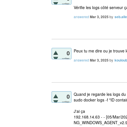
votes
Vérifie les logs côté serveur ç
answered
Mar 3, 2025
by
seb.alle
Peux tu me dire ou je trouve l
0
votes
answered
Mar 3, 2025
by
kouloub
Quand je regarde les logs du
0
sudo docker logs -f "ID contai
votes
J'ai ça
192.168.14.63 - - [05/Mar/20
NG_WINDOWS_AGENT_v2.9.