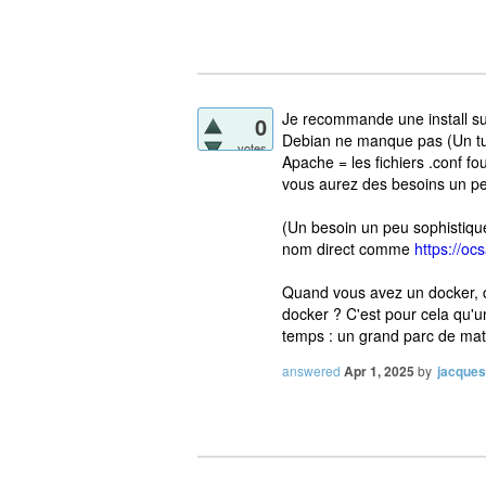
Je recommande une install sur
0
Debian ne manque pas (Un tut
votes
Apache = les fichiers .conf f
vous aurez des besoins un pe
(Un besoin un peu sophistiqué 
nom direct comme
https://o
Quand vous avez un docker, co
docker ? C'est pour cela qu'u
temps : un grand parc de matér
answered
Apr 1, 2025
by
jacque