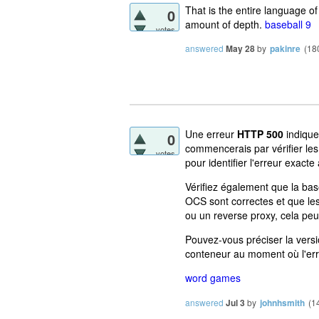
That is the entire language of
0
amount of depth.
baseball 9
votes
answered
May 28
by
pakinre
(
18
Une erreur
HTTP 500
indique
0
commencerais par vérifier le
votes
pour identifier l'erreur exacte
Vérifiez également que la bas
OCS sont correctes et que les
ou un reverse proxy, cela peut
Pouvez-vous préciser la versi
conteneur au moment où l'err
word games
answered
Jul 3
by
johnhsmith
(
1