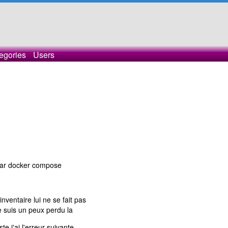
egories
Users
.
 par docker compose
nventaire lui ne se fait pas
e suis un peux perdu la
ste j'ai l'erreur suivante