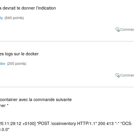
a devrait te donner l'indication
ly
(
640
points)
es logs sur le docker
ike
(
200
points)
 container avec la commande suivante
ner "
25:11:29:12 +0100] "POST /ocsinventory HTTP/1.1" 200 413 "-" "OCS-
0.0"