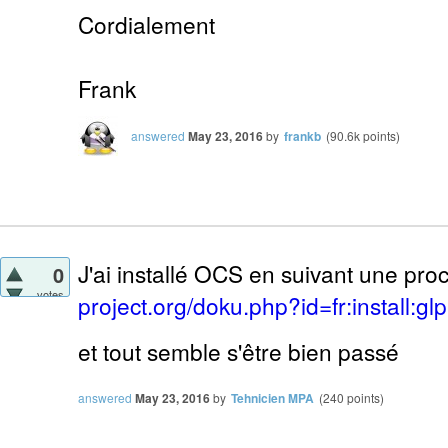
Cordialement
Frank
answered
May 23, 2016
by
frankb
(
90.6k
points)
J'ai installé OCS en suivant une pr
0
votes
project.org/doku.php?id=fr:install:gl
et tout semble s'être bien passé
answered
May 23, 2016
by
Tehnicien MPA
(
240
points)