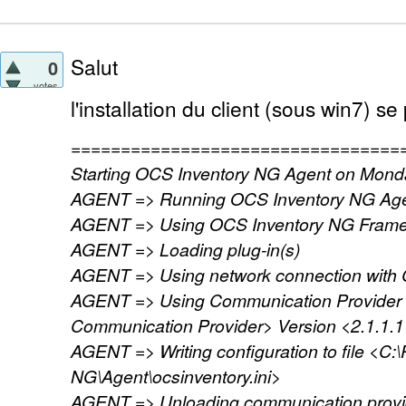
Salut
0
votes
l'installation du client (sous win7) s
=================================
Starting OCS Inventory NG Agent on Monda
AGENT => Running OCS Inventory NG Agen
AGENT => Using OCS Inventory NG FrameW
AGENT => Loading plug-in(s)
AGENT => Using network connection with
AGENT => Using Communication Provider
Communication Provider> Version <2.1.1.1
AGENT => Writing configuration to file <C
NG\Agent\ocsinventory.ini>
AGENT => Unloading communication provi