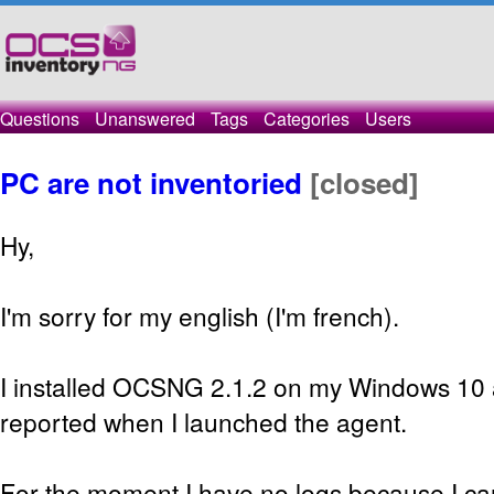
Questions
Unanswered
Tags
Categories
Users
PC are not inventoried
[closed]
Hy,
I'm sorry for my english (I'm french).
I installed OCSNG 2.1.2 on my Windows 10 
reported when I launched the agent.
For the moment I have no logs because I ca