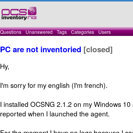
Questions
Unanswered
Tags
Categories
Users
PC are not inventoried
[closed]
Hy,
I'm sorry for my english (I'm french).
I installed OCSNG 2.1.2 on my Windows 10 
reported when I launched the agent.
For the moment I have no logs because I ca