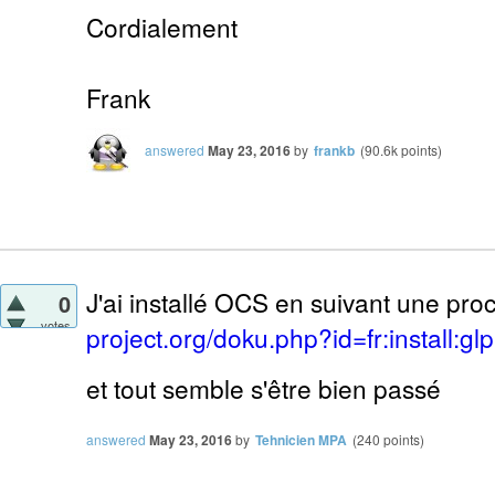
Cordialement
Frank
answered
May 23, 2016
by
frankb
(
90.6k
points)
J'ai installé OCS en suivant une pr
0
votes
project.org/doku.php?id=fr:install:gl
et tout semble s'être bien passé
answered
May 23, 2016
by
Tehnicien MPA
(
240
points)