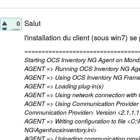
Salut
0
votes
l'installation du client (sous win7) s
=================================
Starting OCS Inventory NG Agent on Monda
AGENT => Running OCS Inventory NG Agen
AGENT => Using OCS Inventory NG FrameW
AGENT => Loading plug-in(s)
AGENT => Using network connection with
AGENT => Using Communication Provider
Communication Provider> Version <2.1.1.1
AGENT => Writing configuration to file <C
NG\Agent\ocsinventory.ini>
AGENT => Unloading communication provi