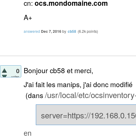
cn:
ocs.mondomaine.com
A+
answered
Dec 7, 2016
by
cb58
(
6.2k
points)
Bonjour cb58 et merci,
0
votes
J'ai fait les manips, j'ai donc modifié
/usr/local/etc/ocsinventory
(dans
server=https://192.168.0.1
en