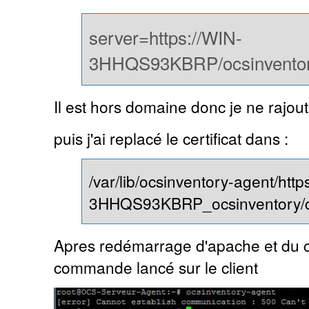
server=https://WIN-
3HHQS93KBRP/ocsinvento
Il est hors domaine donc je ne rajou
puis j'ai replacé le certificat dans :
/var/lib/ocsinventory-agent/htt
3HHQS93KBRP_ocsinventory/
Apres redémarrage d'apache et du clie
commande lancé sur le client