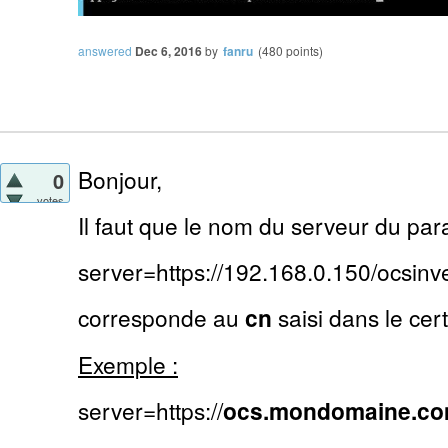
answered
Dec 6, 2016
by
fanru
(
480
points)
Bonjour,
0
votes
Il faut que le nom du serveur du par
server=https://192.168.0.150/ocsinv
corresponde au
cn
saisi dans le certi
Exemple :
server=https://
ocs.mondomaine.c