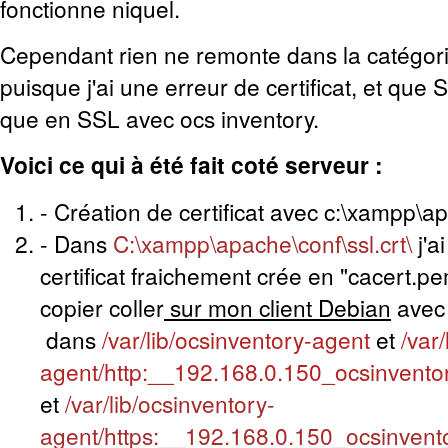
fonctionne niquel.
Cependant rien ne remonte dans la catégo
puisque j'ai une erreur de certificat, et qu
que en SSL avec ocs inventory.
Voici ce qui à été fait coté serveur :
- Création de certificat avec c:\xampp\
- Dans
C:\xampp\apache\conf\ssl.crt\
j'a
certificat fraichement crée en "cacert.pem
copier coller
sur mon client Debian
avec
dans
/var/lib/ocsinventory-agent
et
/var
agent/http:__192.168.0.150_ocsinvento
et
/var/lib/ocsinventory-
agent/https:__192.168.0.150_ocsinvent