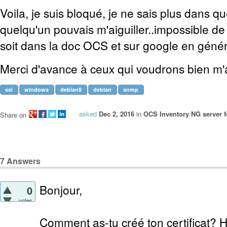
Voila, je suis bloqué, je ne sais plus dans que
quelqu'un pouvais m'aiguiller..impossible de
soit dans la doc OCS et sur google en génér
Merci d'avance à ceux qui voudrons bien m'a
ssl
windows
debian8
debian
snmp
asked
Dec 2, 2016
in
OCS Inventory NG server 
Share on
7
Answers
Bonjour,
0
votes
Comment as-tu créé ton certificat? Hor