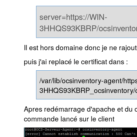
server=https://WIN-
3HHQS93KBRP/ocsinvento
Il est hors domaine donc je ne rajou
puis j'ai replacé le certificat dans :
/var/lib/ocsinventory-agent/htt
3HHQS93KBRP_ocsinventory/
Apres redémarrage d'apache et du clie
commande lancé sur le client