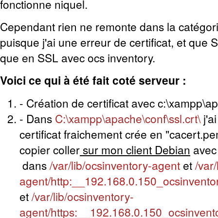
fonctionne niquel.
Cependant rien ne remonte dans la catégo
puisque j'ai une erreur de certificat, et qu
que en SSL avec ocs inventory.
Voici ce qui à été fait coté serveur :
- Création de certificat avec c:\xampp\
- Dans
C:\xampp\apache\conf\ssl.crt\
j'a
certificat fraichement crée en "cacert.pem
copier coller
sur mon client Debian
avec
dans
/var/lib/ocsinventory-agent
et
/var
agent/http:__192.168.0.150_ocsinvento
et
/var/lib/ocsinventory-
agent/https:__192.168.0.150_ocsinvent