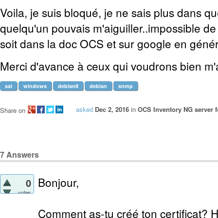
Voila, je suis bloqué, je ne sais plus dans que
quelqu'un pouvais m'aiguiller..impossible de
soit dans la doc OCS et sur google en génér
Merci d'avance à ceux qui voudrons bien m'a
ssl
windows
debian8
debian
snmp
asked
Dec 2, 2016
in
OCS Inventory NG server 
Share on
7
Answers
Bonjour,
0
votes
Comment as-tu créé ton certificat? Hor