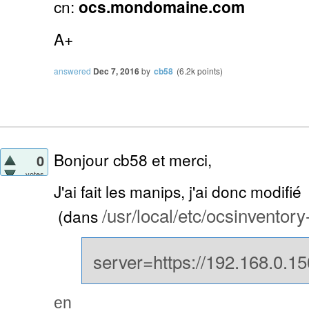
cn:
ocs.mondomaine.com
A+
answered
Dec 7, 2016
by
cb58
(
6.2k
points)
Bonjour cb58 et merci,
0
votes
J'ai fait les manips, j'ai donc modifié
/usr/local/etc/ocsinventory
(dans
server=https://192.168.0.1
en