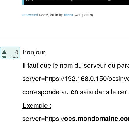
answered
Dec 6, 2016
by
fanru
(
480
points)
Bonjour,
0
votes
Il faut que le nom du serveur du par
server=https://192.168.0.150/ocsinv
corresponde au
cn
saisi dans le certi
Exemple :
server=https://
ocs.mondomaine.c