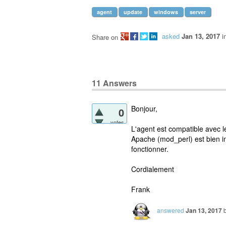
agent
update
windows
server
asked
Jan 13, 2017
i
Share on
11
Answers
Bonjour,
0
votes
L'agent est compatible avec l
Apache (mod_perl) est bien in
fonctionner.
Cordialement
Frank
answered
Jan 13, 2017