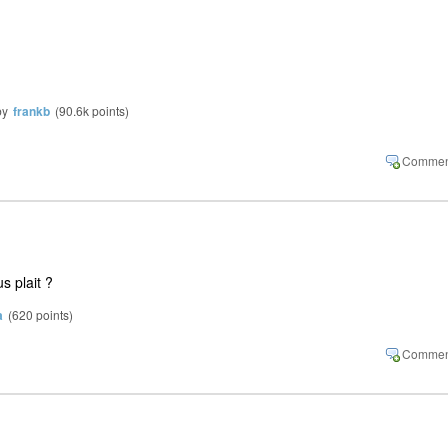
by
frankb
(
90.6k
points)
us plait ?
a
(
620
points)