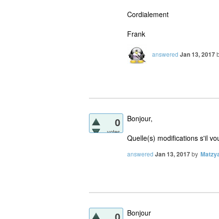
Cordialement
Frank
answered
Jan 13, 2017
Bonjour,
0
votes
Quelle(s) modifications s'il vo
answered
Jan 13, 2017
by
Matzy
Bonjour
0