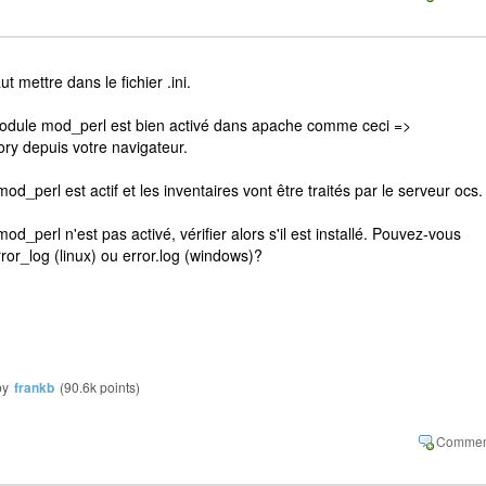
ut mettre dans le fichier .ini.
module mod_perl est bien activé dans apache comme ceci =>
ory depuis votre navigateur.
mod_perl est actif et les inventaires vont être traités par le serveur ocs.
mod_perl n'est pas activé, vérifier alors s'il est installé. Pouvez-vous
rror_log (linux) ou error.log (windows)?
by
frankb
(
90.6k
points)