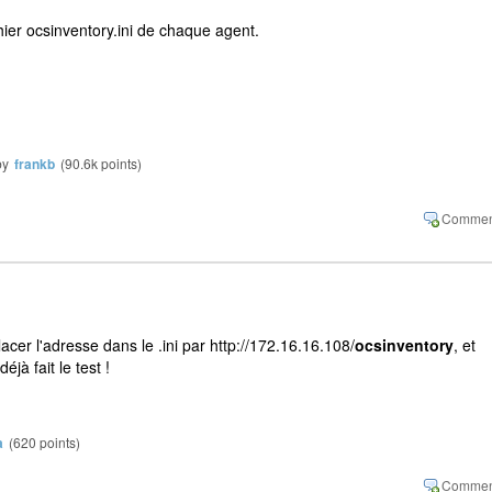
fichier ocsinventory.ini de chaque agent.
by
frankb
(
90.6k
points)
cer l'adresse dans le .ini par http://172.16.16.108/
ocsinventory
, et
éjà fait le test !
a
(
620
points)