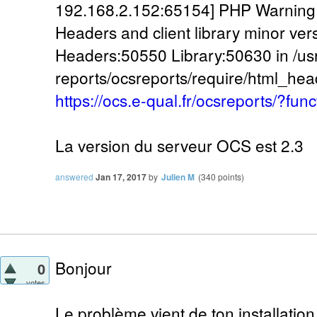
192.168.2.152:65154] PHP Warning:
Headers and client library minor ve
Headers:50550 Library:50630 in /usr
reports/ocsreports/require/html_head
https://ocs.e-qual.fr/ocsreports/?func
La version du serveur OCS est 2.3
answered
Jan 17, 2017
by
Julien M
(
340
points)
Bonjour
0
votes
Le problème vient de ton installati