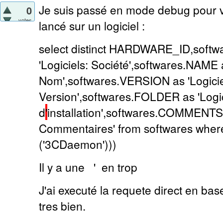
Je suis passé en mode debug pour v
0
votes
lancé sur un logiciel :
select distinct HARDWARE_ID,soft
'Logiciels: Société',softwares.NAME a
Nom',softwares.VERSION as 'Logicie
Version',softwares.FOLDER as 'Logic
d
'
installation',softwares.COMMENTS 
Commentaires' from softwares wher
('3CDaemon')))
Il y a une ' en trop
J'ai executé la requete direct en base
tres bien.