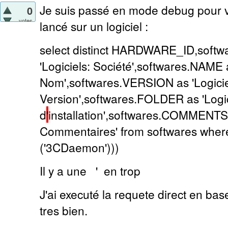
Je suis passé en mode debug pour v
0
votes
lancé sur un logiciel :
select distinct HARDWARE_ID,soft
'Logiciels: Société',softwares.NAME a
Nom',softwares.VERSION as 'Logicie
Version',softwares.FOLDER as 'Logic
d
'
installation',softwares.COMMENTS 
Commentaires' from softwares wher
('3CDaemon')))
Il y a une ' en trop
J'ai executé la requete direct en base
tres bien.