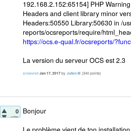
192.168.2.152:65154] PHP Warning:
Headers and client library minor ve
Headers:50550 Library:50630 in /usr
reports/ocsreports/require/html_head
https://ocs.e-qual.fr/ocsreports/?func
La version du serveur OCS est 2.3
answered
Jan 17, 2017
by
Julien M
(
340
points)
Bonjour
0
votes
Le problème vient de ton installati