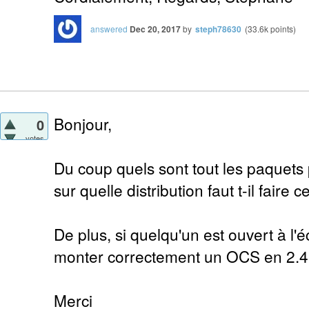
answered
Dec 20, 2017
by
steph78630
(
33.6k
points)
Bonjour,
0
votes
Du coup quels sont tout les paquets pr
sur quelle distribution faut t-il faire c
De plus, si quelqu'un est ouvert à l'é
monter correctement un OCS en 2.4 j
Merci