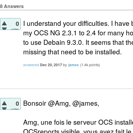
8
Answers
I understand your difficulties. I hav
0
votes
my OCS NG 2.3.1 to 2.4 for many hour
to use Debain 9.3.0. It seems that 
missing that need to be installed.
answered
Dec 20, 2017
by
james
(
1.4k
points)
Bonsoir @Amg, @james,
0
votes
Amg, une fois le serveur OCS install
OCSreports visible, vous avez fait le 