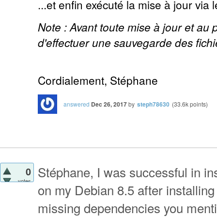
...et enfin exécuté la mise à jour via l
Note : Avant toute mise à jour et au 
d'effectuer une sauvegarde des fichi
Cordialement, Stéphane
answered
Dec 26, 2017
by
steph78630
(
33.6k
points)
Stéphane, I was successful in i
0
votes
on my Debian 8.5 after installing
missing dependencies you mentio