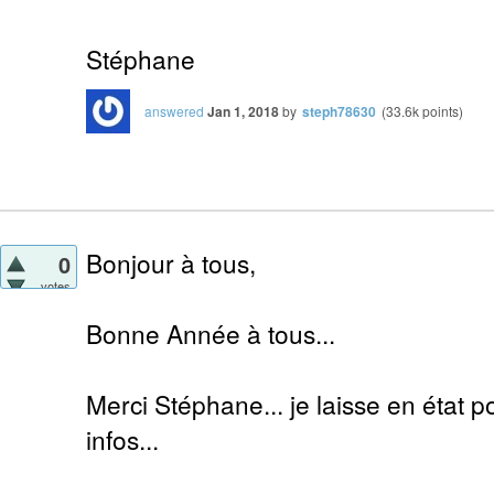
Stéphane
answered
Jan 1, 2018
by
steph78630
(
33.6k
points)
Bonjour à tous,
0
votes
Bonne Année à tous...
Merci Stéphane... je laisse en état p
infos...