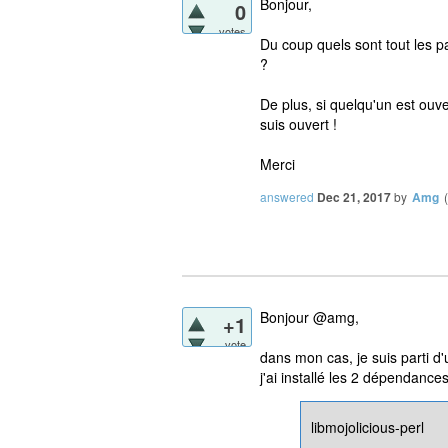
Bonjour,
0
votes
Du coup quels sont tout les paqu
?
De plus, si quelqu'un est ouv
suis ouvert !
Merci
answered
Dec 21, 2017
by
Amg
(
Bonjour @amg,
+1
vote
dans mon cas, je suis parti d
j'ai installé les 2 dépendance
libmojolicious-perl