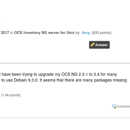
 2017
in
OCS Inventory NG server for Unix
by
Amg
(
630
points)
s. I have been trying to upgrade my OCS NG 2.3.1 to 2.4 for many
ng to use Debain 9.3.0. It seems that there are many packages missing
(
1.4k
points)