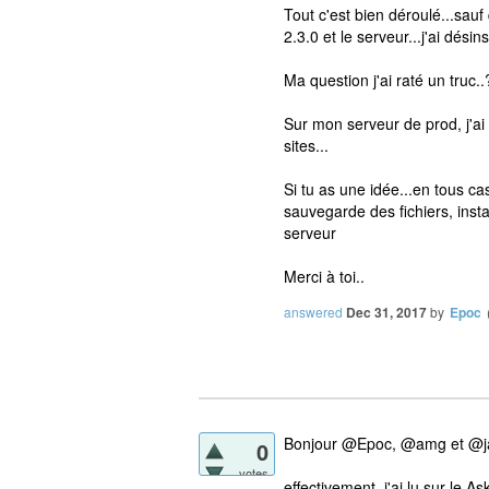
Tout c'est bien déroulé...sauf 
2.3.0 et le serveur...j'ai désinst
Ma question j'ai raté un truc..?
Sur mon serveur de prod, j'ai 
sites...
Si tu as une idée...en tous c
sauvegarde des fichiers, insta
serveur
Merci à toi..
answered
Dec 31, 2017
by
Epoc
Bonjour @Epoc, @amg et @j
0
votes
effectivement, j'ai lu sur le 