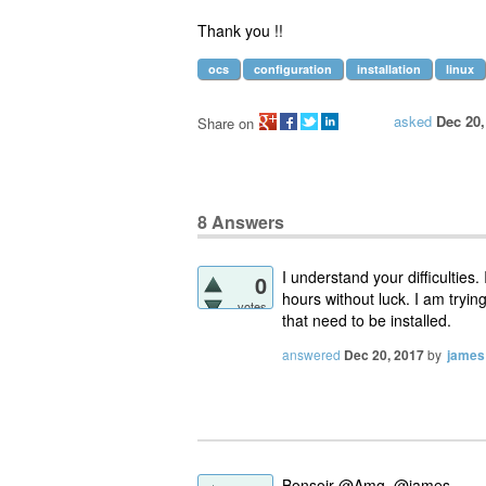
Thank you !!
ocs
configuration
installation
linux
asked
Dec 20,
Share on
8
Answers
I understand your difficultie
0
hours without luck. I am tryi
votes
that need to be installed.
answered
Dec 20, 2017
by
james
Bonsoir @Amg, @james,