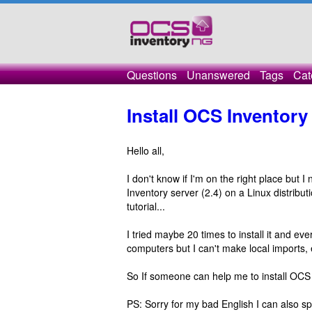
Questions
Unanswered
Tags
Cat
Install OCS Inventory
Hello all,
I don't know if I'm on the right place but 
Inventory server (2.4) on a Linux distribut
tutorial...
I tried maybe 20 times to install it and ev
computers but I can't make local imports, e
So If someone can help me to install OCS 
PS: Sorry for my bad English I can also s