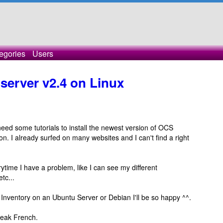
egories
Users
 server v2.4 on Linux
I need some tutorials to install the newest version of OCS
ion. I already surfed on many websites and I can't find a right
erytime I have a problem, like I can see my different
tc...
Inventory on an Ubuntu Server or Debian I'll be so happy ^^.
peak French.