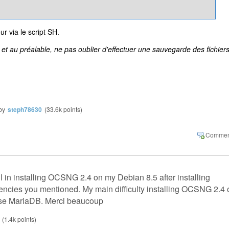
ur via le script SH.
 et au préalable, ne pas oublier d'effectuer une sauvegarde des fichier
by
steph78630
(
33.6k
points)
 in installing OCSNG 2.4 on my Debian 8.5 after installing
ncies you mentioned. My main difficulty installing OCSNG 2.4 
 use MariaDB. Merci beaucoup
(
1.4k
points)