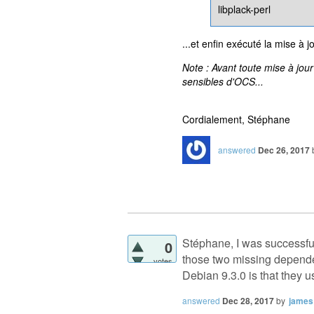
libplack-perl
...et enfin exécuté la mise à jo
Note : Avant toute mise à jour
sensibles d'OCS...
Cordialement, Stéphane
answered
Dec 26, 2017
Stéphane, I was successful
0
those two missing depende
votes
Debian 9.3.0 is that they
answered
Dec 28, 2017
by
james