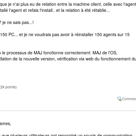
que je n'ai plus eu de relation entre la machine client, celle avec l'agen
allé l'agent et refais l'install.. et la relation à été rétablie...
 je ne sais pas...!
150 PC... et je ne voudrais pas avoir à réinstaller 150 agents sur 15
as le processus de MAJ fonctionne correctement: MAJ de l'OS,
llation de la nouvelle version, vérification via web du fonctionnement d
(
2k
points)
ames,
Ask que plusieurs utilisateurs ont rencontré un soucis de communication