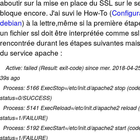
aboutir sur la mise en place du SSL sur le s
bloque encore. J'ai suvi le How-To (
Configur
debian
) à la lettre,même si la première étap
un fichier ssl doit être interprétée comme ssl
rencontrée durant les étapes suivantes mais
du service apache :
Active: failed (Result: exit-code) since mer. 2018-04
39s ago
Process: 5166 ExecStop=/etc/init.d/apache2 stop (code
status=0/SUCCESS)
Process: 5141 ExecReload=/etc/init.d/apache2 reload (
status=1/FAILURE)
Process: 5192 ExecStart=/etc/init.d/apache2 start (cod
status=1/FAILURE)