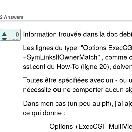
2
Answers
Information trouvée dans la doc debi
0
votes
Les lignes du type "Options ExecCG
+SymLinksIfOwnerMatch" , comme cel
ssl.conf du How-To (ligne 20), doiven
Toutes être spécifiées avec un - ou u
nécessite
ou
ne comporter aucun si
Dans mon cas (un peu au pif), j'ai 
ce qui donne :
Options +ExecCGI -MultiVi