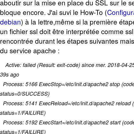
aboutir sur la mise en place du SSL sur le s
bloque encore. J'ai suvi le How-To (
Configur
debian
) à la lettre,même si la première étap
un fichier ssl doit être interprétée comme ssl
rencontrée durant les étapes suivantes mais
du service apache :
Active: failed (Result: exit-code) since mer. 2018-04
39s ago
Process: 5166 ExecStop=/etc/init.d/apache2 stop (code
status=0/SUCCESS)
Process: 5141 ExecReload=/etc/init.d/apache2 reload (
status=1/FAILURE)
Process: 5192 ExecStart=/etc/init.d/apache2 start (cod
status=1/FAILURE)