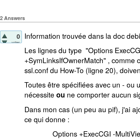
2
Answers
Information trouvée dans la doc debi
0
votes
Les lignes du type "Options ExecCG
+SymLinksIfOwnerMatch" , comme cel
ssl.conf du How-To (ligne 20), doiven
Toutes être spécifiées avec un - ou u
nécessite
ou
ne comporter aucun si
Dans mon cas (un peu au pif), j'ai 
ce qui donne :
Options +ExecCGI -MultiVi