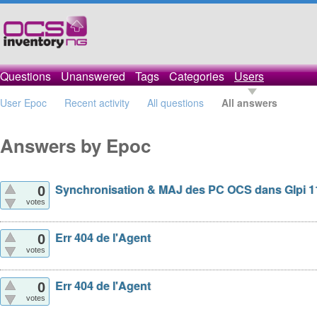
Questions
Unanswered
Tags
Categories
Users
User Epoc
Recent activity
All questions
All answers
Answers by Epoc
Synchronisation & MAJ des PC OCS dans Glpi 1
0
votes
Err 404 de l'Agent
0
votes
Err 404 de l'Agent
0
votes