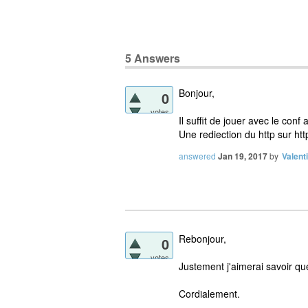
5
Answers
Bonjour,
0
votes
Il suffit de jouer avec le conf
Une rediection du http sur htt
answered
Jan 19, 2017
by
Valent
Rebonjour,
0
votes
Justement j'aimerai savoir quel 
Cordialement.