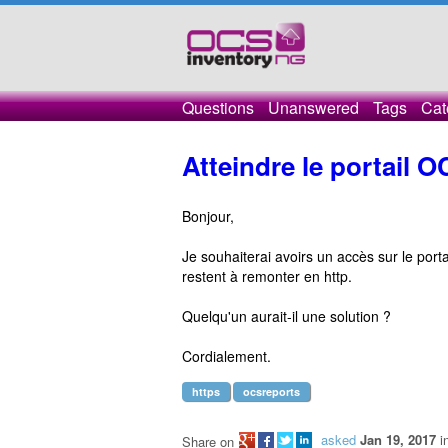
Questions
Unanswered
Tags
Cat
Atteindre le portail 
Bonjour,
Je souhaiterai avoirs un accès sur le por
restent à remonter en http.
Quelqu'un aurait-il une solution ?
Cordialement.
https
ocsreports
asked
Jan 19, 2017
i
Share on