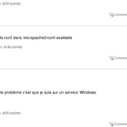
a
(
620
points)
rts.conf dans /etc/apache2/conf-available
in
(
6.9k
points)
le problème c'est que je suis sur un serveur Windows.
a
(
620
points)