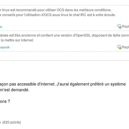
r linux est recommandé pour utiliser OCS dans les meilleurs conditions.
 conseils pour l'utilisation d'OCS sous linux le chat IRC est à votre écoute.
in
ndows est très ancienne et contient une version d'OpenSSL disposant de faille con
 la mettre sur internet.
kapouik
açon pas accessible d'internet. J'aurai également préféré un système
i m'est demandé.
ions ?
a
(
620
points)