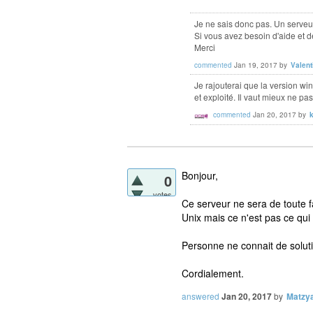
Je ne sais donc pas. Un serveu
Si vous avez besoin d'aide et de
Merci
commented
Jan 19, 2017
by
Valent
Je rajouterai que la version wi
et exploité. Il vaut mieux ne pas
commented
Jan 20, 2017
by
Bonjour,
0
votes
Ce serveur ne sera de toute f
Unix mais ce n'est pas ce qu
Personne ne connait de solut
Cordialement.
answered
Jan 20, 2017
by
Matzy