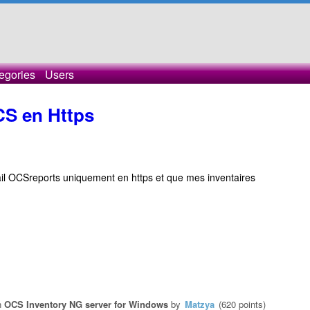
egories
Users
OCS en Https
tail OCSreports uniquement en https et que mes inventaires
n
OCS Inventory NG server for Windows
by
Matzya
(
620
points)