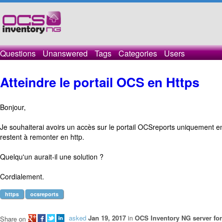
Questions
Unanswered
Tags
Categories
Users
Atteindre le portail OCS en Https
Bonjour,
Je souhaiterai avoirs un accès sur le portail OCSreports uniquement e
restent à remonter en http.
Quelqu'un aurait-il une solution ?
Cordialement.
https
ocsreports
asked
Jan 19, 2017
in
OCS Inventory NG server f
Share on