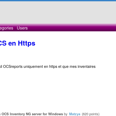
egories
Users
OCS en Https
tail OCSreports uniquement en https et que mes inventaires
n
OCS Inventory NG server for Windows
by
Matzya
(
620
points)