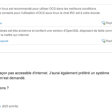
r linux est recommandé pour utiliser OCS dans les meilleurs conditions.
 conseils pour l'utilisation d'OCS sous linux le chat IRC est à votre écoute.
in
ndows est très ancienne et contient une version d'OpenSSL disposant de faille con
 la mettre sur internet.
kapouik
açon pas accessible d'internet. J'aurai également préféré un système
i m'est demandé.
ions ?
a
(
620
points)