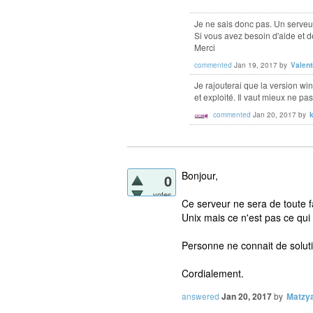
Je ne sais donc pas. Un serveu
Si vous avez besoin d'aide et de
Merci
commented
Jan 19, 2017
by
Valent
Je rajouterai que la version wi
et exploité. Il vaut mieux ne pas
commented
Jan 20, 2017
by
Bonjour,
0
votes
Ce serveur ne sera de toute f
Unix mais ce n'est pas ce qu
Personne ne connait de solut
Cordialement.
answered
Jan 20, 2017
by
Matzy