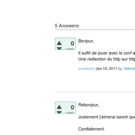
5
Answers
Bonjour,
0
votes
Il suffit de jouer avec le conf
Une rediection du http sur htt
answered
Jan 19, 2017
by
Valent
Rebonjour,
0
votes
Justement j'aimerai savoir quel 
Cordialement.