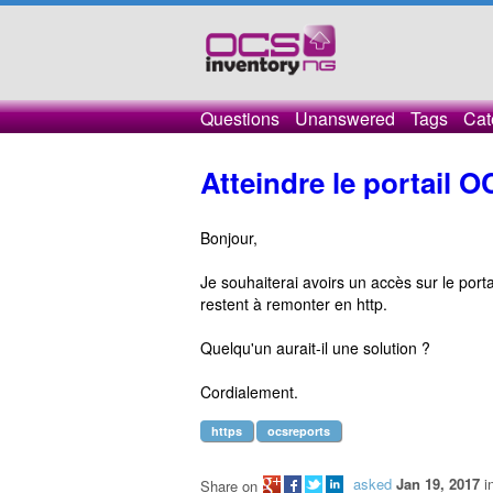
Questions
Unanswered
Tags
Cat
Atteindre le portail 
Bonjour,
Je souhaiterai avoirs un accès sur le por
restent à remonter en http.
Quelqu'un aurait-il une solution ?
Cordialement.
https
ocsreports
asked
Jan 19, 2017
i
Share on