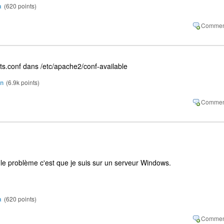
a
(
620
points)
rts.conf dans /etc/apache2/conf-available
in
(
6.9k
points)
le problème c'est que je suis sur un serveur Windows.
a
(
620
points)