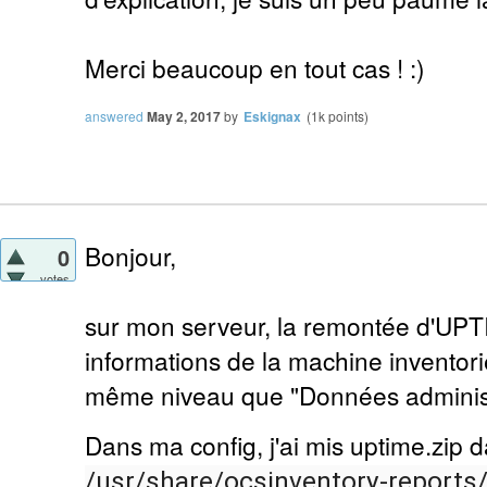
Merci beaucoup en tout cas ! :)
answered
May 2, 2017
by
Eskignax
(
1k
points)
Bonjour,
0
votes
sur mon serveur, la remontée d'UPT
informations de la machine inventor
même niveau que "Données administra
Dans ma config, j'ai mis uptime.zip d
/usr/share/ocsinventory-report