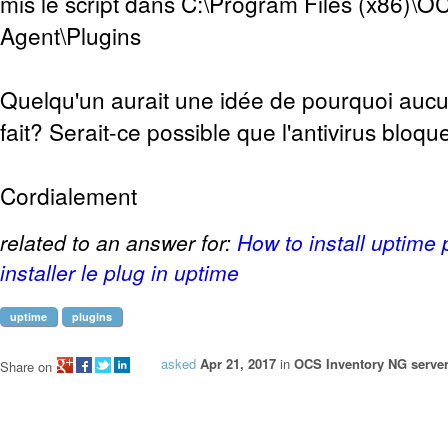
mis le script dans C:\Program Files (x86)\O
Agent\Plugins
Quelqu'un aurait une idée de pourquoi auc
fait? Serait-ce possible que l'antivirus bloqu
Cordialement
related to an answer for:
How to install uptime
installer le plug in uptime
uptime
plugins
asked
Apr 21, 2017
in
OCS Inventory NG server
Share on