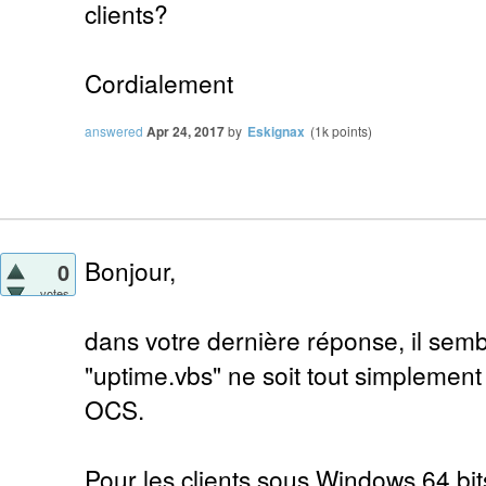
clients?
Cordialement
answered
Apr 24, 2017
by
Eskignax
(
1k
points)
Bonjour,
0
votes
dans votre dernière réponse, il semb
"uptime.vbs" ne soit tout simplement
OCS.
Pour les clients sous Windows 64 bits, 