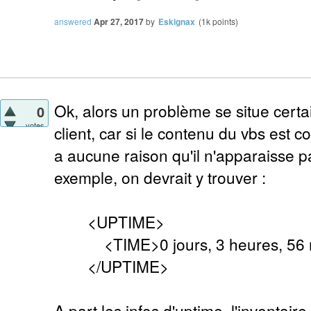
answered
Apr 27, 2017
by
Eskignax
(
1k
points)
Ok, alors un problème se situe cert
0
votes
client, car si le contenu du vbs est co
a aucune raison qu'il n'apparaisse pa
exemple, on devrait y trouver :
<UPTIME>
<TIME>0 jours, 3 heures, 56 m
</UPTIME>
A part les infos d'uptime, l'inventaire