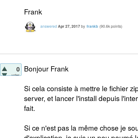
Frank
answered
Apr 27, 2017
by
frankb
(
90.6k
points)
Bonjour Frank
0
votes
Si cela consiste à mettre le fichier z
server, et lancer l'install depuis l'int
fait.
Si ce n'est pas la même chose je so
d'explication, je suis un peu paumé la