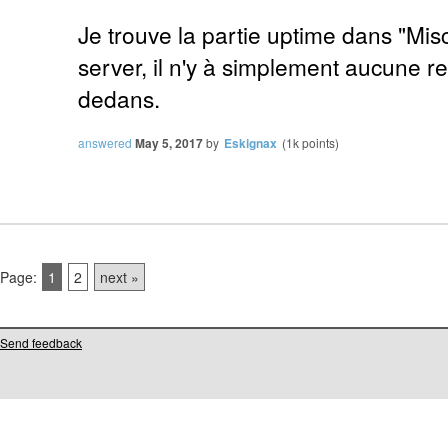
Je trouve la partie uptime dans "Mi
server, il n'y à simplement aucune r
dedans.
answered
May 5, 2017
by
Eskignax
(
1k
points)
Page:
1
2
next »
Send feedback