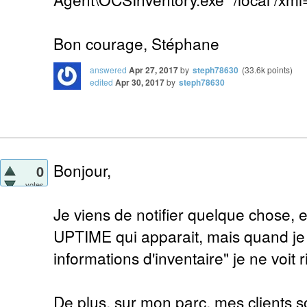
Bon courage, Stéphane
answered
Apr 27, 2017
by
steph78630
(
33.6k
points)
edited
Apr 30, 2017
by
steph78630
Bonjour,
0
votes
Je viens de notifier quelque chose, e
UPTIME qui apparait, mais quand je f
informations d'inventaire" je ne voit 
De plus, sur mon parc, mes clients so